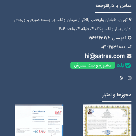
تماس با دارالترجمه
تهران، خیابان ولیعصر، بالاتر از میدان ونک، بن‌بست صیرفی، ورودی
اداری بازار ونک، پلاک 4، طبقه 4، واحد 404
کدپستی:
1969943176
021-45391000
مشاوره و ثبت سفارش
مجوزها و اعتبار