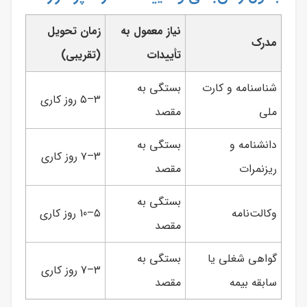
نیاز معمول به
زمان تحویل
مدرک
تأییدات
(تقریبی)
شناسنامه و کارت
بستگی به
۳–۵ روز کاری
ملی
مقصد
دانشنامه و
بستگی به
3–۷ روز کاری
ریزنمرات
مقصد
بستگی به
وکالت‌نامه
۵–10 روز کاری
مقصد
گواهی شغلی یا
بستگی به
۳–7 روز کاری
سابقه بیمه
مقصد