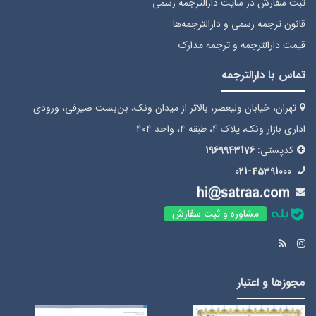
ثبت سفارش
در سایت دارالترجمه رسمی
قانون ترجمه رسمی
و دارالترجمه‌ها
قیمت دارالترجمه
و ترجمه مدارک
تماس با دارالترجمه
تهران، خیابان ولیعصر، بالاتر از میدان ونک، بن‌بست صیرفی، ورودی
اداری بازار ونک، پلاک 4، طبقه 4، واحد 404
کدپستی:
1969943176
021-45391000
مشاوره و ثبت سفارش
مجوزها و اعتبار