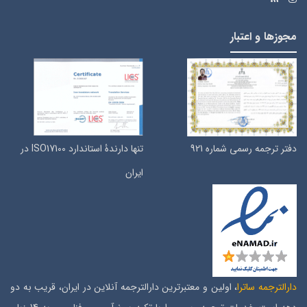
مجوزها و اعتبار
دفتر ترجمه رسمی شماره 921
تنها دارندۀ استاندارد ISO17100 در
ایران
دارالترجمه ساترا
، اولین و معتبرترین دارالترجمه آنلاین در ایران، قریب به دو