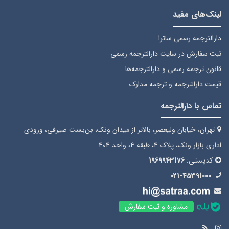
لینک‌های مفید
دارالترجمه رسمی ساترا
ثبت سفارش
در سایت دارالترجمه رسمی
قانون ترجمه رسمی
و دارالترجمه‌ها
قیمت دارالترجمه
و ترجمه مدارک
تماس با دارالترجمه
تهران، خیابان ولیعصر، بالاتر از میدان ونک، بن‌بست صیرفی، ورودی
اداری بازار ونک، پلاک 4، طبقه 4، واحد 404
کدپستی:
1969943176
021-45391000
مشاوره و ثبت سفارش