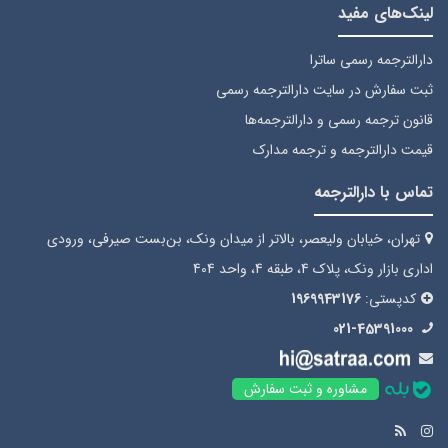
لینک‌های مفید
دارالترجمه رسمی ساترا
ثبت سفارش
در سایت دارالترجمه رسمی
قانون ترجمه رسمی
و دارالترجمه‌ها
قیمت دارالترجمه
و ترجمه مدارک
تماس با دارالترجمه
تهران، خیابان ولیعصر، بالاتر از میدان ونک، بن‌بست صیرفی، ورودی
اداری بازار ونک، پلاک 4، طبقه 4، واحد 404
کدپستی:
1969943176
021-45391000
مشاوره و ثبت سفارش