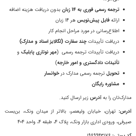
ترجمه رسمی فوری به 14 زبان
بدون دریافت هزینه اضافه
ارائه
فایل پیش‌نویس
هر 14 زبان
اطلاع‌رسانی در مورد مراحل انجام کار
دریافت تأییدات
چند سفارت (لگالایز اسناد و مدارک)
دریافت تأییدات ترجمه رسمی (
مهر نوتاری پابلیک
و
تأئیدات دادگستری و امور خارجه
)
تحویل
ترجمه رسمی مدارک در
خوانسار
مشاوره رایگان
مدارک‌تان را به
آدرس
زیر ارسال کنید.
آدرس:
تهران، خیابان ولیعصر، بالاتر از میدان ونک، بن‌بست
صیرفی، ورودی اداری بازار ونک، پلاک 4، طبقه 4، واحد 404
کد پستی:
1969943176