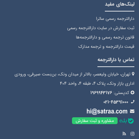
لینک‌های مفید
دارالترجمه رسمی ساترا
ثبت سفارش
در سایت دارالترجمه رسمی
قانون ترجمه رسمی
و دارالترجمه‌ها
قیمت دارالترجمه
و ترجمه مدارک
تماس با دارالترجمه
تهران، خیابان ولیعصر، بالاتر از میدان ونک، بن‌بست صیرفی، ورودی
اداری بازار ونک، پلاک 4، طبقه 4، واحد 404
کدپستی:
1969943176
021-45391000
مشاوره و ثبت سفارش