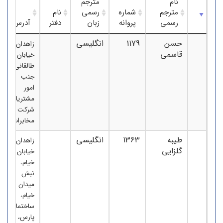
نام
مترجم
مترجم
شماره
رسمی
نام
رسمی
پروانه
زبان
دفتر
آدرس
حسن
1179
انگلیسی
زاهدان،
قاسمی
خیابان
طالقانی،
جنب
امور
مشتریان
شرکت
مخابرات
طیبه
1363
انگلیسی
زاهدان،
گلزایی
خیابان
خیام،
نبش
میدان
خیام،
ساختمان
پارس،