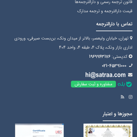
قانون ترجمه رسمی
و دارالترجمه‌ها
قیمت دارالترجمه
و ترجمه مدارک
تماس با دارالترجمه
تهران، خیابان ولیعصر، بالاتر از میدان ونک، بن‌بست صیرفی، ورودی
اداری بازار ونک، پلاک 4، طبقه 4، واحد 404
کدپستی:
1969943176
021-45391000
مشاوره و ثبت سفارش
مجوزها و اعتبار