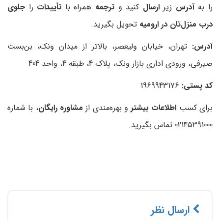
را به
آدرس
زیر
ارسال
کنید و
ترجمه
همراه با
تأییدات
را
جلوی
درب منزل‌تان در ارومیه
تحویل بگیرید.
آدرس:
تهران، خیابان ولیعصر، بالاتر از میدان ونک، بن‌بست
صیرفی، ورودی اداری بازار ونک، پلاک 4، طبقه 4، واحد 404
کد پستی:
1969943176
برای کسب
اطلاعات بیشتر
و بهره‌مندی از
مشاوره رایگان
، با شماره
02145391000 تماس بگیرید.
ارسال نظر