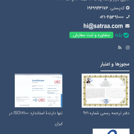
کدپستی:
1969943176
021-45391000
مشاوره و ثبت سفارش
مجوزها و اعتبار
دفتر ترجمه رسمی شماره 921
تنها دارندۀ استاندارد ISO17100 در
ایران