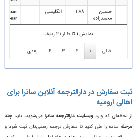
حسین
1188
انگلیسی
alley-emam
محمدزاده
umiye-iran
نمایش 1 تا 10 از 31 ردیف
قبلی
1
2
3
4
بعدی
ثبت سفارش در دارالترجمه آنلاین ساترا برای
اهالی ارومیه
از لحظه‌ای که وارد
وبسایت دارالترجمه ساترا
می‌شوید، باید
چند
مرحله
ساده را طی کنید تا سفارش‌ ترجمه رسمی‌تان ثبت شود و