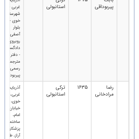
آذربایجان
پیربوداقی
استانبولی
غربی -
شهرستان
خوی -
بلوار
آصفی -
روبروی
دادگستری
- دفتر
مترجمی
رسمی
پیربوداقی
رضا
1635
ترکی
آذربایجان
مرادخانی
استانبولی
غربی،
خوی،
خیابان
امام،
ساختمان
پزشکان
آراز، طبقه