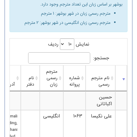
بوشهر بر اساس زبان این تعداد مترجم وجود دارد.
مترجم رسمی زبان در شهر بوشهر: 1 مترجم
مترجم رسمی زبان انگلیسی در شهر بوشهر: 2 مترجم
نمایش
ردیف
جستجو:
مترجم
نام مترجم
شماره
رسمی
نام
رسمی
پروانه
زبان
دفتر
آدرس
حسین
اکباتانی
علی نکیسا
1063
انگلیسی
Jamali
Building,
Taleghani
Blvd.,