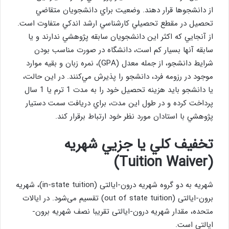
از دانشجوها قرار دهند. وضعيت براي دانشجويان متقاضي
تحصيل در مقطع تحصيلي كارشناسي ارشد اندكي متفاوت است.
از آنجايي كه اكثر اين دانشجويان سابقه پژوهشي ندارند و يا
سابقه آنها بسيار كم است، دانشگاه در صورت مناسب بودن
شرايط دانشجو، از جمله معدل (GPA)، نمره زبان و بقيه موارد
موجود در رزومه فرد، دانشجو را پذيرش مي‌كنند. در اين حالت،
يا دانشجو بايد هزينه تحصيل خود را به مدت 1 ترم يا 1 سال
پرداخت کرده و در طول اين مدت، براي دريافت سمت دستيار
پژوهشي با استادان مورد نظر خود ارتباط برقرار كند.
تخفيف كلي يا جزيي شهريه
)
Tuition Waiver
(
شهریه به دو گروه شهریه درون-ایالتی (in-state tuition)، شهریه
برون-ایالتی (out of state tuition) تقسیم می‌شود. در ایالات
متحده، مقدار شهریه درون-ایالتی تقریبا نصف شهریه برون-
ایالتی است.