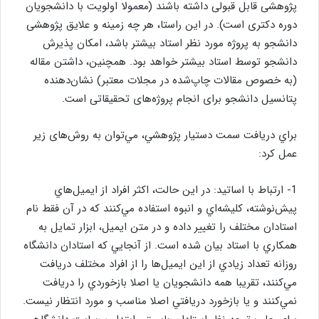
پژوهشی قابل قبولی داشته باشند (معمولا اولویت با دانشجویان
دوره دکتری است). در این راستا، هر چه زمینه و علایق پژوهشی
دانشجو به پروژه مورد نظر استاد بیشتر باشد، امکان پذیرش
دانشجو توسط استاد بیشتر خواهد بود. همچنین، داشتن مقاله
(به خصوص مقالات چاپ‌شده در مجلات معتبر) نشان‌دهنده
پتانسیل دانشجو برای انجام پروژه‌های تحقیقاتی است.
براي دريافت سمت دستیار پژوهشي، مي‌توان به روش‌های زیر
عمل كرد:
1- ارتباط با اساتيد: در اين حالت، اكثر افراد از ايميل‌هاي
پيش‌نوشته، كليشه‌اي و انبوه استفاده مي‌كنند كه در آن فقط نام
استادان مختلف را تغيير داده و در متن ايميل، ابزار تمايل به
همكاري با استاد بيان شده است. از آنجايي كه استادان دانشگاه
روزانه تعداد زيادي از اين ايميل‌ها را از افراد مختلف دريافت
مي‌كنند، تقريبا همه دانشجويان يا اصلا بازخوردي را دريافت
نمي‌كنند و يا بازخورد دريافتي اصلا مناسب و مورد انتظار نيست.