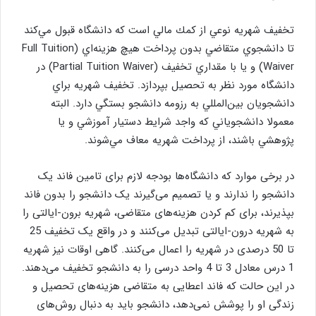
تخفيف شهريه نوعي از كمك مالي است كه دانشگاه قبول مي‌كند
تا دانشجوي متقاضي بدون پرداخت هيچ هزينه‌اي (Full Tuition
Waiver) و يا با مقداري تخفيف (Partial Tuition Waiver) در
دانشگاه مورد نظر به تحصيل بپردازد. تخفيف شهريه براي
دانشجويان بين‌المللي به رزومه دانشجو بستگي دارد. البته
معمولا دانشجوياني كه واجد شرايط دستيار آموزشي و يا
پژوهشي باشند، از پرداخت شهريه معاف مي‌شوند.
در برخی موارد که دانشگاه‌ها بودجه لازم برای تامین فاند یک
دانشجو را ندارند و یا تصمیم می‌گیرند یک دانشجو را بدون فاند
بپذیرند، برای کم کردن هزینه‌های متقاضی، شهریه برون-ایالتی را
به شهریه درون-ایالتی تبدیل می‌کنند و در واقع یک تخفیف 25
تا 50 درصدی در شهریه را اعمال می‌کنند. گاهی اوقات نیز شهریه
1 درس معادل 3 تا 4 واحد درسی را به دانشجو تخفیف می‌دهند.
در این حالت که فاند اعطایی به متقاضی هزینه‌های تحصیل و
زندگی او را پوشش نمی‌دهد، دانشجو باید به دنبال روش‌های