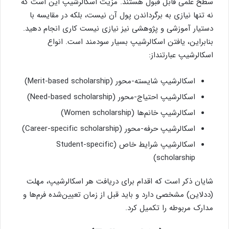
سطح علمی قابل قبول هستند. مزیت اسکالرشیپ این است که
نه تنها نیازی به برگرداندن پول آن نیست، بلکه در مقایسه با
دستیار آموزشی و پژوهشی نیز نیازی نیست کاری انجام دهید.
بنابراین، یافتن اسکالرشیپ بسیار سودمند است. انواع
اسکالرشیپ عبارتنداز:
اسکالرشیپ شایسته-محور (Merit-based scholarship)
اسکالرشیپ احتیاج-محور (Need-based scholarship)
اسکالرشیپ خانم‌ها (Women scholarship)
اسکالرشیپ حرفه-محور (Career-specific scholarship)
اسکالرشیپ شرایط خاص (Student-specific
scholarship)
شایان ذکر است که اقدام برای دریافت هر اسکالرشیپ، مهلت
(ددلاین) مشخصی دارد و باید قبل از زمان تعیین‌شده فرم‌ها و
مدارک مربوطه را تکمیل کرد.