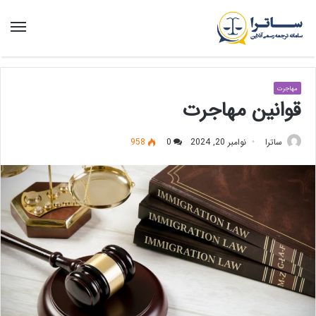
منو
مهاجرت
قوانین مهاجرت
ساترا
نوامبر 20, 2024
0
958