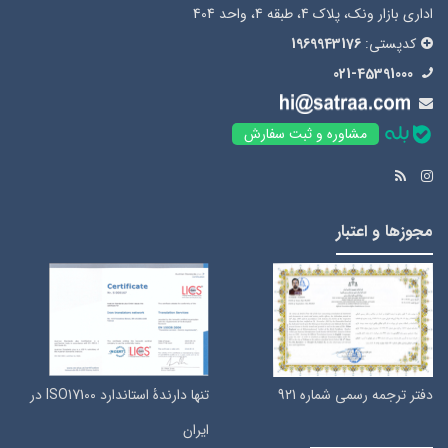
اداری بازار ونک، پلاک 4، طبقه 4، واحد 404
کدپستی:
1969943176
021-45391000
مشاوره و ثبت سفارش
مجوزها و اعتبار
دفتر ترجمه رسمی شماره 921
تنها دارندۀ استاندارد ISO17100 در
ایران