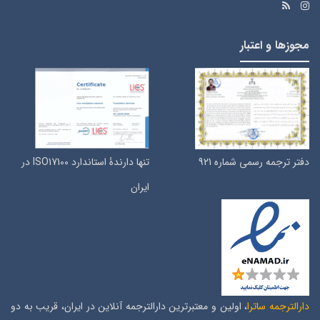
مجوزها و اعتبار
دفتر ترجمه رسمی شماره 921
تنها دارندۀ استاندارد ISO17100 در
ایران
دارالترجمه ساترا
، اولین و معتبرترین دارالترجمه آنلاین در ایران، قریب به دو