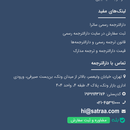
لینک‌های مفید
دارالترجمه رسمی ساترا
ثبت سفارش
در سایت دارالترجمه رسمی
قانون ترجمه رسمی
و دارالترجمه‌ها
قیمت دارالترجمه
و ترجمه مدارک
تماس با دارالترجمه
تهران، خیابان ولیعصر، بالاتر از میدان ونک، بن‌بست صیرفی، ورودی
اداری بازار ونک، پلاک 4، طبقه 4، واحد 404
کدپستی:
1969943176
021-45391000
مشاوره و ثبت سفارش