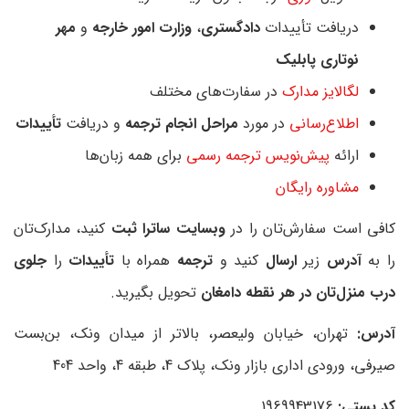
دریافت تأییدات
دادگستری
،
وزارت امور خارجه
و
مهر
نوتاری پابلیک
لگالایز مدارک
در سفارت‌های مختلف
اطلاع‌رسانی
در مورد
مراحل انجام ترجمه
و دریافت
تأییدات
ارائه
پیش‌نویس ترجمه رسمی
برای همه زبان‌ها
مشاوره رایگان
کافی است سفارش‌تان را در
وبسایت ساترا
ثبت
کنید، مدارک‌تان
را به
آدرس
زیر
ارسال
کنید و
ترجمه
همراه با
تأییدات
را
جلوی
درب منزل‌تان در هر نقطه دامغان
تحویل بگیرید.
آدرس:
تهران، خیابان ولیعصر، بالاتر از میدان ونک، بن‌بست
صیرفی، ورودی اداری بازار ونک، پلاک 4، طبقه 4، واحد 404
کد پستی:
1969943176