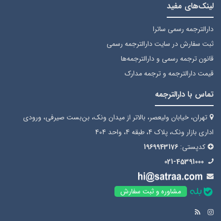
لینک‌های مفید
دارالترجمه رسمی ساترا
ثبت سفارش
در سایت دارالترجمه رسمی
قانون ترجمه رسمی
و دارالترجمه‌ها
قیمت دارالترجمه
و ترجمه مدارک
تماس با دارالترجمه
تهران، خیابان ولیعصر، بالاتر از میدان ونک، بن‌بست صیرفی، ورودی
اداری بازار ونک، پلاک 4، طبقه 4، واحد 404
کدپستی:
1969943176
021-45391000
مشاوره و ثبت سفارش