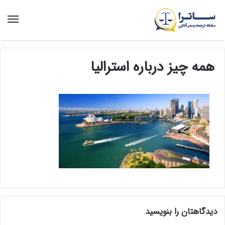
منو
همه چیز درباره استرالیا
دیدگاهتان را بنویسید