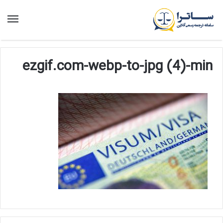
منو
ezgif.com-webp-to-jpg (4)-min