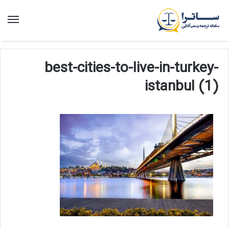
منو
best-cities-to-live-in-turkey-
istanbul (1)