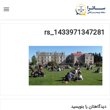
منو
1433971347281_rs
دیدگاهتان را بنویسید