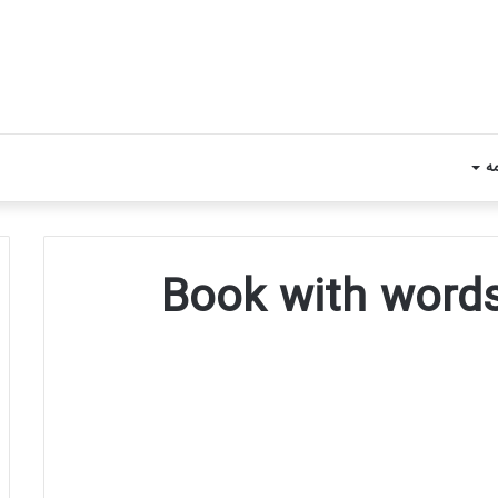
مه
Book with word