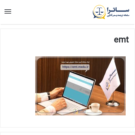
منو
emt