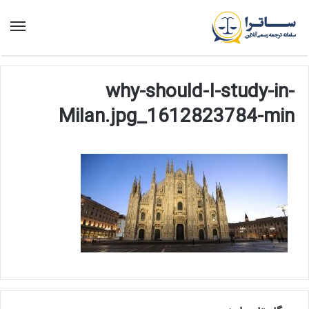
منو
why-should-I-study-in-
Milan.jpg_1612823784-min