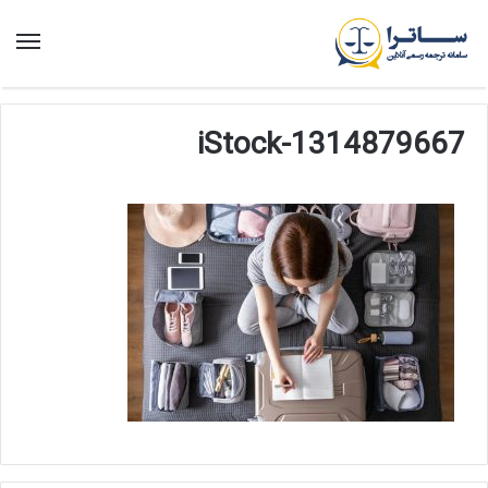
منو
iStock-1314879667