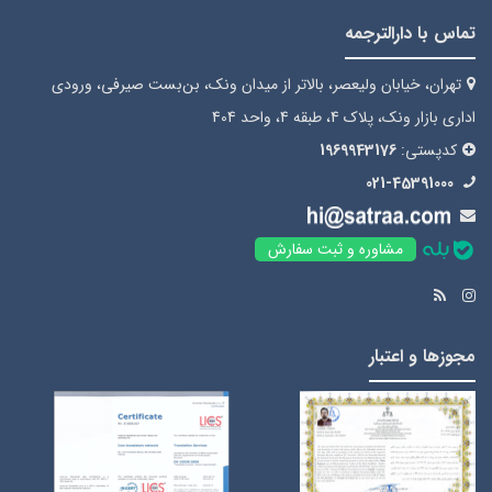
تماس با دارالترجمه
تهران، خیابان ولیعصر، بالاتر از میدان ونک، بن‌بست صیرفی، ورودی
اداری بازار ونک، پلاک 4، طبقه 4، واحد 404
کدپستی:
1969943176
021-45391000
مشاوره و ثبت سفارش
مجوزها و اعتبار