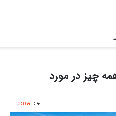
مه
مه چیز در مورد
3,913
0