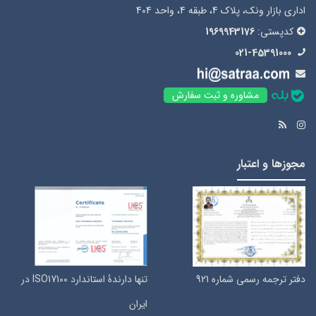
اداری بازار ونک، پلاک 4، طبقه 4، واحد 404
کدپستی:
1969943176
021-45391000
مشاوره و ثبت سفارش
مجوزها و اعتبار
دفتر ترجمه رسمی شماره 921
تنها دارندۀ استاندارد ISO17100 در
ایران