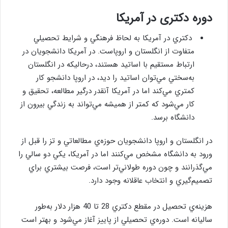
دوره دکتری در آمریکا
دكتري در آمريكا به لحاظ فرهنگي و شرايط تحصيلي
متفاوت از انگلستان و اروپاست. در آمريكا دانشجويان در
ارتباط مستقيم با اساتيد هستند، درحاليكه در انگلستان
به‌سختي مي‌توان اساتيد را ديد، در اروپا دانشجو كار
كمتري مي‌كند اما در آمريكا آنقدر درگير مطالعه، تحقيق و
كار مي‌شود كه كمتر از هميشه مي‌تواند به زندگي بيرون از
دانشگاه برسد.
در انگلستان و اروپا دانشجويان حوزه‌ي مطالعاتي و تز را قبل از
ورود به دانشگاه مشخص مي‌كنند اما در آمريكا، يكي دو سالي را
مي‌گذرانند و چون دوره طولاني‌تر است، فرصت بيشتري براي
تصميم‌گيري و انتخاب عاقلانه وجود دارد.
هزينه‌ي تحصيل در مقطع دكتري 28 تا 40 هزار دلار به‌طور
ساليانه است. دوره‌ي تحصيلي از پاييز آغاز مي‌شود و بهتر است