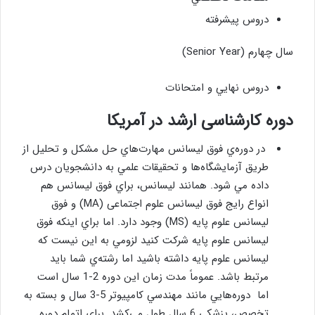
دروس پيشرفته
سال چهارم (Senior Year)
دروس نهايي و امتحانات
دوره کارشناسی ارشد در آمریکا
در دوره‌ي فوق ليسانس مهارت‌هاي حل مشكل و تحليل از
طريق آزمايشگاه‌ها و تحقيقات علمي به دانشجويان درس
داده مي شود. همانند ليسانس، براي فوق ليسانس هم
انواع رايج فوق لیسانس علوم اجتماعی (MA) و فوق
لیسانس علوم پايه (MS) وجود دارد. اما براي اينكه فوق
ليسانس علوم پايه شركت كنيد لزومي به اين نيست كه
ليسانس علوم پايه داشته باشيد اما رشته‌ي شما بايد
مرتبط باشد. عموماً مدت زمان اين دوره 2-1 سال است
اما دوره‌هايي مانند مهندسي كامپيوتر 5-3 سال و بسته به
تخصص، پزشكي 6 سال طول مي‌كشد. براي اتمام دوره