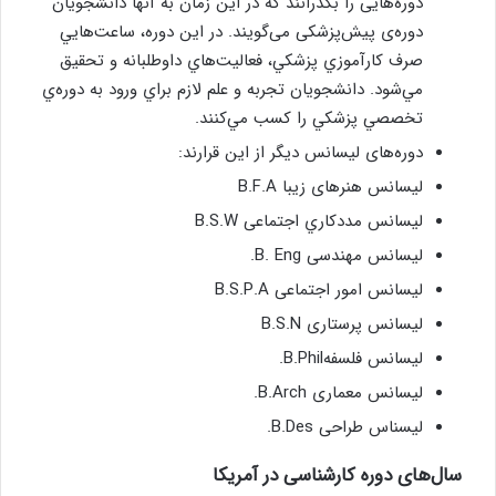
دوره‌هایی را بگذرانند که در اين زمان به آنها دانشجویان
دوره‌ی پیش‌پزشکی می‌گویند. در اين دوره، ساعت‌هايي
صرف كارآموزي پزشكي، فعاليت‌هاي داوطلبانه و تحقيق
مي‌شود. دانشجويان تجربه و علم لازم براي ورود به دوره‌ي
تخصصي پزشكي را كسب مي‌كنند.
دوره‌های لیسانس دیگر از این قرارند:
لیسانس هنرهای زیبا B.F.A
لیسانس مددكاري اجتماعی B.S.W
لیسانس مهندسی B. Eng.
لیسانس امور اجتماعی B.S.P.A
لیسانس پرستاری B.S.N
لیسانس فلسفهB.Phil.
لیسانس معماری B.Arch.
لیسناس طراحی B.Des.
سال‌های دوره کارشناسی در آمریکا