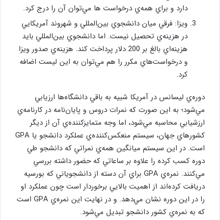
دارد و براي همه‌ي درخواست ها مي‌توان آن را درج كرد.
ويزا: فرقي ميان دانشجوي بين‌المللي و شهروند آمريكايي
در هزينه‌ي تحصيل نيست. اما دانشجوي بين‌المللي بايد
هزينه‌اي بالغ بر 200 دلار پرداخت كند. هزينه‌ي صدور ويزا
و درخواست‌هاي مكرر را هم مي‌توان به اين ليست اضافه
كرد.
دوره‌ي ليسانس در آمريكا شبيه به باقي دانشگاه‌ها ارزيابي
مي‌شود؛ به اين صورت كه نمرات دروس و پايان‌نامه در كارنامه‌ي
ارزشيابي محاسبه مي‌شود، اما وجه متمايزكننده‌ي آن از ديگر
كشورهاي جهان، سيستم منعكس‌كننده‌ي عملكرد دانشجو يا GPA
است. در اين سيستم ميانگين همه‌ي نمراتي كه دانشجو طي
دوره كسب كرده را علاوه بر ساعاتي كه حضور داشته بررسي
مي‌كنند. نمره‌ي GPA براي آن دسته از دانشجوياني كه بورسيه
دريافت كرده‌اند از اهميت بالايي برخوردار است چون عملكرد او
را در اين دوره نشان مي‌دهد. و در نهايت اين نمره‌ي GPA است
كه به نمره‌ي كشور دانشجو تبديل مي‌شود.