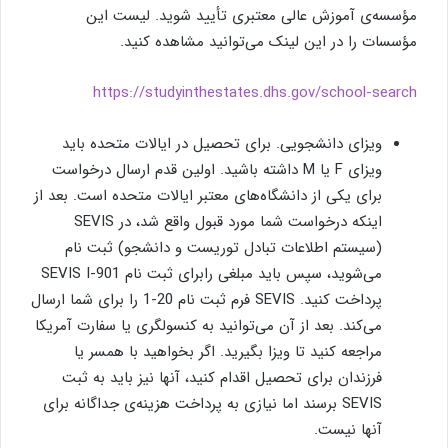
مؤسسه‌ی آموزش عالی معتبری تأیید شوید. لیست این
مؤسسات را در این لینک می‌توانید مشاهده کنید.
https://studyinthestates.dhs.gov/school-search
ویزای دانشجویی. برای تحصیل در ایالات متحده باید
ویزای F یا M داشته باشید. اولین قدم ارسال درخواست
برای یکی از دانشگاه‌های معتبر ایالات متحده است. بعد از
اینکه درخواست شما مورد قبول واقع شد، در SEVIS
(سيستم اطلاعات تبادل توريست و دانشجو) ثبت نام
می‌شوید، سپس بايد مبلغی رابرای ثبت نام SEVIS I-901
پرداخت کنید. SEVIS فرم ثبت نام 20-1 را برای شما ارسال
می‌كند. بعد از آن می‌توانید به کنسولگری یا سفارت آمریکا
مراجعه کنید تا ویزا بگیرید. اگر بخواهید با همسر یا
فرزندان برای تحصیل اقدام کنید، آنها نیز باید به ثبت
SEVIS برسند اما نیازی به پرداخت هزینه‌ی جداگانه برای
آنها نیست.