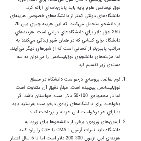
فوق ليسانس علوم پايه بايد پايان‌نامه‌اي ارائه كرد.
دانشگاه‌هاي دولتي كمتر از دانشگاه‌هاي خصوصي هزينه‌اي
بر دانشجو متحمل مي‌كنند. كه اين هزينه چيزي بين 20
تا35 هزار دلار براي دانشگاه‌هاي دولتي است. هزينه‌هاي
دانشگاه براي كساني كه در همان شهر زندگي مي‌كنند به
مراتب پايين‌تر از كساني است كه از شهرهاي ديگر مي‌آيند.
اما هزينه‌هاي دانشجوي فوق‌ليسانس را مي‌توان به سه
دسته‌ي زير تقسيم كرد:
فرم تقاضا: پروسه‌ي درخواست دانشگاه در مقطع
فوق‌ليسانس پيچيده است. مبلغ دقيق آن متفاوت است
اما در محدوده‌ي 100-50 دلار است. حواستان باشد اگر
بخواهيد براي دانشگاه‌هاي زيادي درخواست بفرستيد بايد
به ازاي هر درخواست اين هزينه را پرداخت كنيد.
آزمون‌هاي ورودي: برخي از دانشجوها براي ورود به
دانشگاه بايد نمرات آزمون GMAT يا GRE را وارد كنند.
هزينه‌ي اين آزمون 300-200 دلار است اما تا 5 سال اعتبار