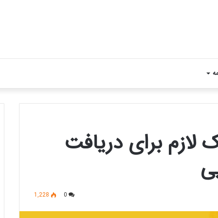
مه
 لازم برای دریافت
یی
1,228
0