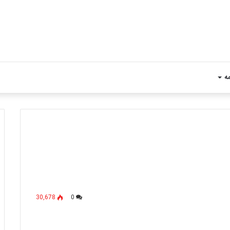
مه
30,678
0