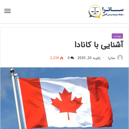
منو
مهاجرت
آشنایی با کانادا
ساترا
ژانویه 20, 2020
0
2,238