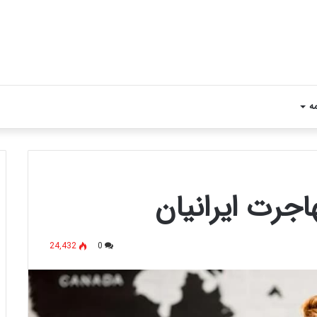
مه
اجرت ایرانیان
24,432
0