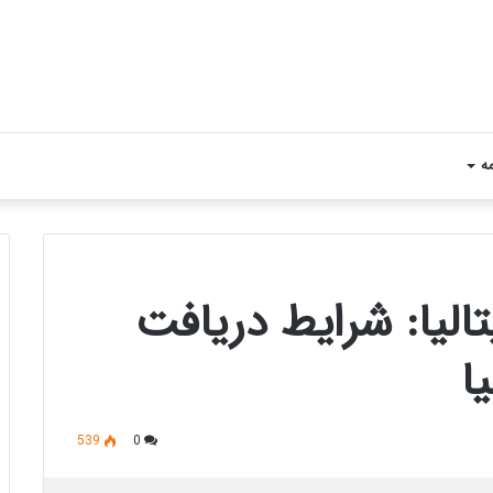
مه
الیا: شرایط دریافت
ا
539
0