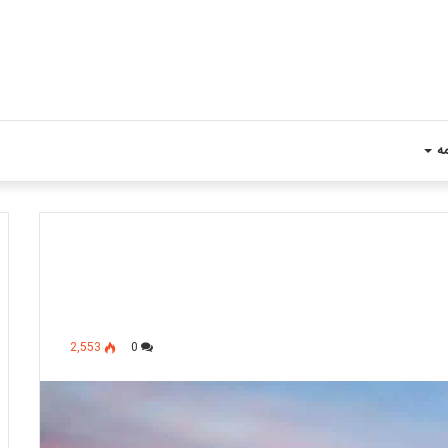
مه
2,553
0