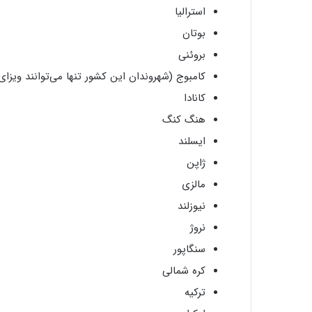
استرالیا
بوتان
بروئنی
کامبوج (شهروندان این کشور تنها می‌توانند ویزای 
کانادا
هنگ کنگ
ایسلند
ژاپن
مالزی
نیوزلند
نروژ
سنگاپور
کره شمالی
ترکیه