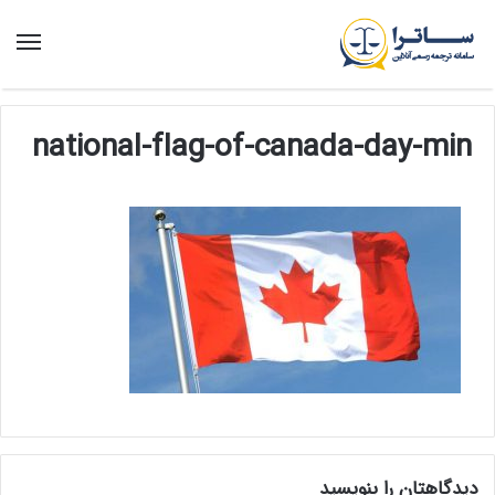
منو
national-flag-of-canada-day-min
دیدگاهتان را بنویسید