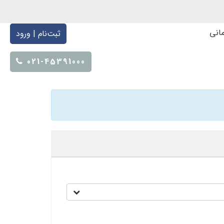
انی
ثبت‌نام | ورود
021-45391000