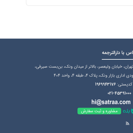
س با دارالترجمه
هران، خیابان ولیعصر، بالاتر از میدان ونک، بن‌بست صیرفی،
ی اداری بازار ونک، پلاک 4، طبقه 4، واحد 404
کدپستی:
1969943176
021-45391000
مشاوره و ثبت سفارش