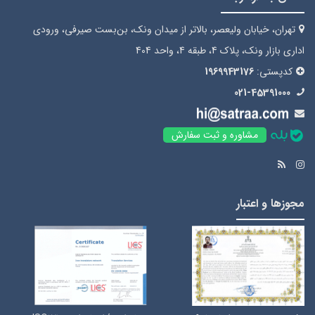
تهران، خیابان ولیعصر، بالاتر از میدان ونک، بن‌بست صیرفی، ورودی
اداری بازار ونک، پلاک 4، طبقه 4، واحد 404
کدپستی:
1969943176
021-45391000
مشاوره و ثبت سفارش
مجوزها و اعتبار