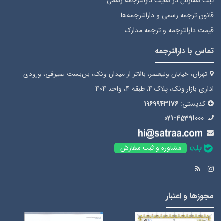
ثبت سفارش
در سایت دارالترجمه رسمی
قانون ترجمه رسمی
و دارالترجمه‌ها
قیمت دارالترجمه
و ترجمه مدارک
تماس با دارالترجمه
تهران، خیابان ولیعصر، بالاتر از میدان ونک، بن‌بست صیرفی، ورودی
اداری بازار ونک، پلاک 4، طبقه 4، واحد 404
کدپستی:
1969943176
021-45391000
مشاوره و ثبت سفارش
مجوزها و اعتبار