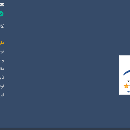
دار
قری
دقی
ایر