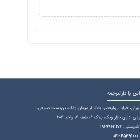
س با دارالترجمه
هران، خیابان ولیعصر، بالاتر از میدان ونک، بن‌بست صیرفی،
ی اداری بازار ونک، پلاک 4، طبقه 4، واحد 404
کدپستی:
1969943176
021-45391000