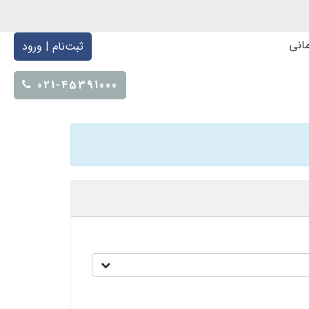
انی
ثبت‌نام | ورود
021-45391000