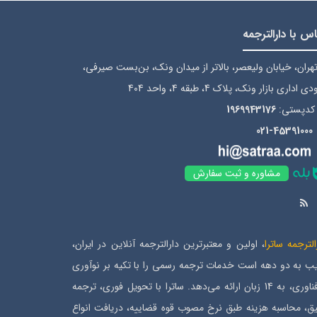
س با دارالترجمه
هران، خیابان ولیعصر، بالاتر از میدان ونک، بن‌بست صیرفی،
ی اداری بازار ونک، پلاک 4، طبقه 4، واحد 404
کدپستی:
1969943176
021-45391000
مشاوره و ثبت سفارش
الترجمه ساترا
، اولین و معتبرترین دارالترجمه آنلاین در ایران،
ب به دو دهه است خدمات ترجمه رسمی را با تکیه بر نوآوری
و فناوری، به 14 زبان ارائه می‌دهد. ساترا با تحویل فوری، ترجمه
ق، محاسبه هزینه طبق نرخ مصوب قوه قضاییه، دریافت انواع