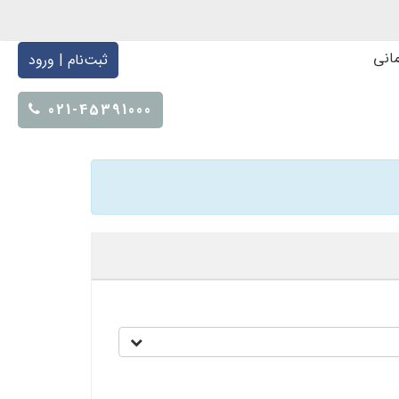
انی
ثبت‌نام | ورود
021-45391000