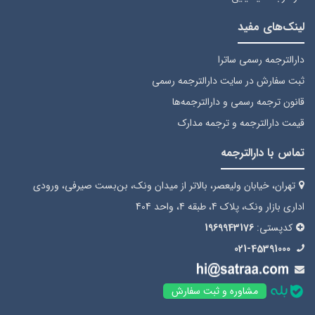
لینک‌های مفید
دارالترجمه رسمی ساترا
ثبت سفارش
در سایت دارالترجمه رسمی
قانون ترجمه رسمی
و دارالترجمه‌ها
قیمت دارالترجمه
و ترجمه مدارک
تماس با دارالترجمه
تهران، خیابان ولیعصر، بالاتر از میدان ونک، بن‌بست صیرفی، ورودی
اداری بازار ونک، پلاک 4، طبقه 4، واحد 404
کدپستی:
1969943176
021-45391000
مشاوره و ثبت سفارش