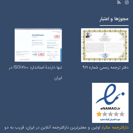
مجوزها و اعتبار
دفتر ترجمه رسمی شماره 921
تنها دارندۀ استاندارد ISO17100 در
ایران
دارالترجمه ساترا
، اولین و معتبرترین دارالترجمه آنلاین در ایران، قریب به دو