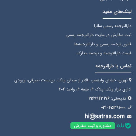
لینک‌های مفید
دارالترجمه رسمی ساترا
ثبت سفارش
در سایت دارالترجمه رسمی
قانون ترجمه رسمی
و دارالترجمه‌ها
قیمت دارالترجمه
و ترجمه مدارک
تماس با دارالترجمه
تهران، خیابان ولیعصر، بالاتر از میدان ونک، بن‌بست صیرفی، ورودی
اداری بازار ونک، پلاک 4، طبقه 4، واحد 404
کدپستی:
1969943176
021-45391000
مشاوره و ثبت سفارش