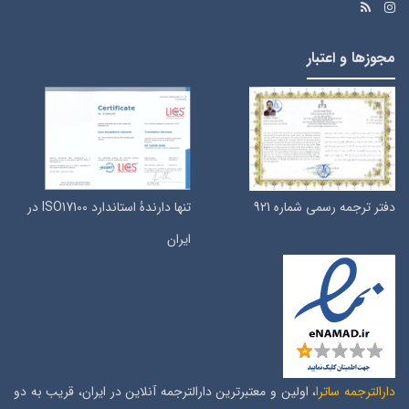
مجوزها و اعتبار
دفتر ترجمه رسمی شماره 921
تنها دارندۀ استاندارد ISO17100 در
ایران
دارالترجمه ساترا
، اولین و معتبرترین دارالترجمه آنلاین در ایران، قریب به دو